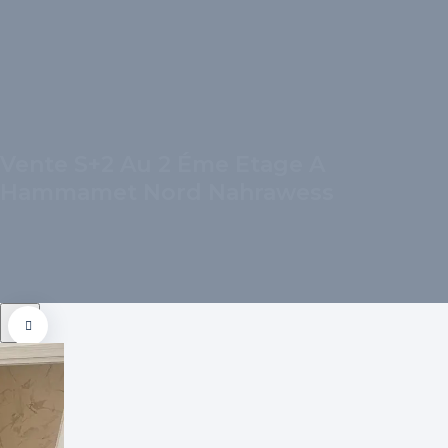
Vente S+2 Au 2 Éme Etage A
Hammamet Nord Nahrawess
Previous