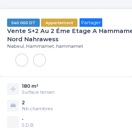
Partager
540 000 DT
Appartement
Vente S+2 Au 2 Éme Etage A Hammam
Nord Nahrawess
Nabeul
,
Hammamet
,
hammamet
180 m²
Surface terrain
2
Nb.chambres
-
S.D.B